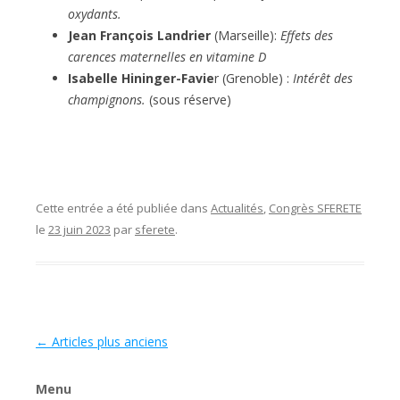
oxydants.
Jean François Landrier
(Marseille):
Effets des
carences maternelles en vitamine D
Isabelle Hininger-Favie
r (Grenoble) :
Intérêt des
champignons.
(sous réserve)
erectie pil
Cette entrée a été publiée dans
Actualités
,
Congrès SFERETE
le
23 juin 2023
par
sferete
.
Navigation des articles
←
Articles plus anciens
Menu