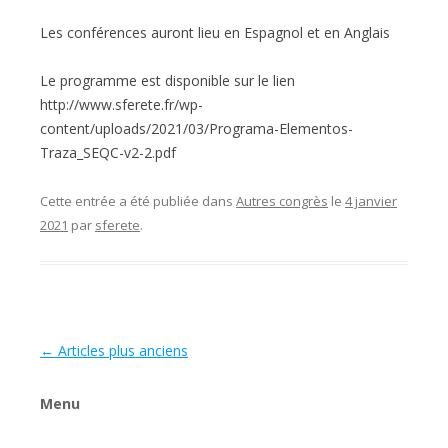
Les conférences auront lieu en Espagnol et en Anglais
Le programme est disponible sur le lien
http://www.sferete.fr/wp-
content/uploads/2021/03/Programa-Elementos-
Traza_SEQC-v2-2.pdf
Cette entrée a été publiée dans
Autres congrès
le
4 janvier
2021
par
sferete
.
Navigation des articles
←
Articles plus anciens
Menu