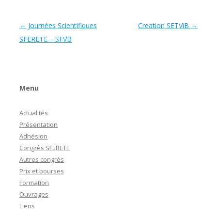
Navigation des articles
←
Journées Scientifiques
Creation SETViB
→
SFERETE – SFVB
Menu
Actualités
Présentation
Adhésion
Congrès SFERETE
Autres congrès
Prix et bourses
Formation
Ouvrages
Liens