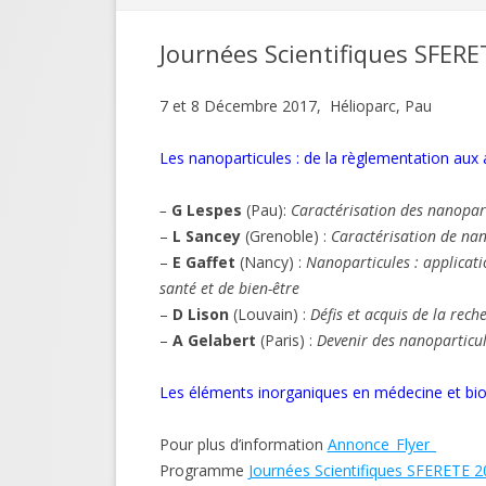
Journées Scientifiques SFER
7 et 8 Décembre 2017, Hélioparc, Pau
Les nanoparticules : de la règlementation aux 
–
G Lespes
(Pau):
Caractérisation des nanopart
–
L Sancey
(Grenoble) :
Caractérisation de nan
–
E Gaffet
(Nancy) :
Nanoparticules : applicati
santé et de bien-être
–
D Lison
(Louvain) :
Défis et acquis de la rech
–
A Gelabert
(Paris) :
Devenir des nanoparticul
Les éléments inorganiques en médecine et bio
Pour plus d’information
Annonce_Flyer_
Programme
Journées Scientifiques SFERETE